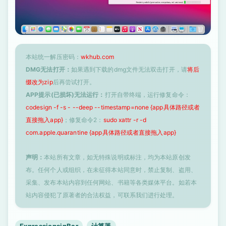
本站统一解压密码：
wkhub.com
DMG无法打开：
如果遇到下载的dmg文件无法双击打开，请
将后
缀改为zip
后再尝试打开。
APP提示(已损坏)无法运行：
打开自带终端，运行修复命令：
codesign -f -s - --deep --timestamp=none {app具体路径或者
直接拖入app}
；修复命令2：
sudo xattr -r -d
com.apple.quarantine {app具体路径或者直接拖入app}
声明：
本站所有文章，如无特殊说明或标注，均为本站原创发
布。任何个人或组织，在未征得本站同意时，禁止复制、盗用、
采集、发布本站内容到任何网站、书籍等各类媒体平台。如若本
站内容侵犯了原著者的合法权益，可联系我们进行处理。
ExpressionsinBar
计算器