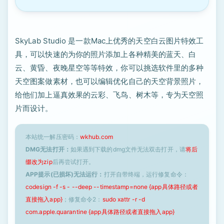
SkyLab Studio 是一款Mac上优秀的天空白云图片特效工
具，可以快速的为你的照片添加上各种精美的蓝天、白
云、黄昏、夜晚星空等等特效，你可以挑选软件里的多种
天空图案做素材，也可以编辑优化自己的天空背景照片，
给他们加上逼真效果的云彩、飞鸟、树木等，专为天空照
片而设计。
本站统一解压密码：
wkhub.com
DMG无法打开：
如果遇到下载的dmg文件无法双击打开，请
将后
缀改为zip
后再尝试打开。
APP提示(已损坏)无法运行：
打开自带终端，运行修复命令：
codesign -f -s - --deep --timestamp=none {app具体路径或者
直接拖入app}
；修复命令2：
sudo xattr -r -d
com.apple.quarantine {app具体路径或者直接拖入app}