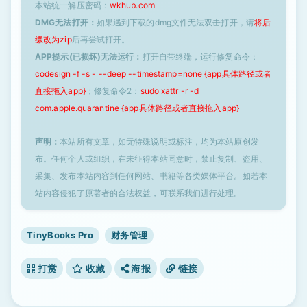
本站统一解压密码：
wkhub.com
DMG无法打开：
如果遇到下载的dmg文件无法双击打开，请
将后
缀改为zip
后再尝试打开。
APP提示(已损坏)无法运行：
打开自带终端，运行修复命令：
codesign -f -s - --deep --timestamp=none {app具体路径或者
直接拖入app}
；修复命令2：
sudo xattr -r -d
com.apple.quarantine {app具体路径或者直接拖入app}
声明：
本站所有文章，如无特殊说明或标注，均为本站原创发
布。任何个人或组织，在未征得本站同意时，禁止复制、盗用、
采集、发布本站内容到任何网站、书籍等各类媒体平台。如若本
站内容侵犯了原著者的合法权益，可联系我们进行处理。
TinyBooks Pro
财务管理
打赏
收藏
海报
链接