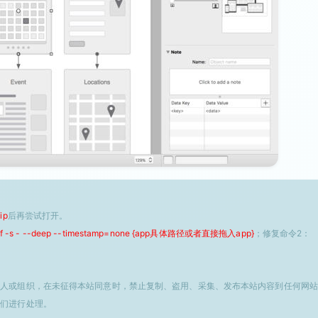
ip
后再尝试打开。
 -f -s - --deep --timestamp=none {app具体路径或者直接拖入app}
；修复命令2：
个人或组织，在未征得本站同意时，禁止复制、盗用、采集、发布本站内容到任何网站
我们进行处理。