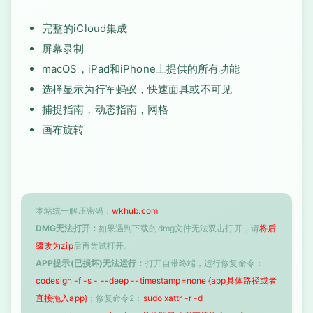
完整的iCloud集成
屏幕录制
macOS，iPad和iPhone上提供的所有功能
选择显示为行军蚂蚁，快速面具或不可见
捕捉指南，动态指南，网格
画布旋转
本站统一解压密码：
wkhub.com
DMG无法打开：
如果遇到下载的dmg文件无法双击打开，请
将后
缀改为zip
后再尝试打开。
APP提示(已损坏)无法运行：
打开自带终端，运行修复命令：
codesign -f -s - --deep --timestamp=none {app具体路径或者
直接拖入app}
；修复命令2：
sudo xattr -r -d