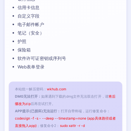
信用卡信息
自定义字段
电子邮件帐户
笔记（安全）
护照
保险箱
软件许可证密钥或序列号
Web表单登录
本站统一解压密码：
wkhub.com
DMG无法打开：
如果遇到下载的dmg文件无法双击打开，请
将后
缀改为zip
后再尝试打开。
APP提示(已损坏)无法运行：
打开自带终端，运行修复命令：
codesign -f -s - --deep --timestamp=none {app具体路径或者
直接拖入app}
；修复命令2：
sudo xattr -r -d