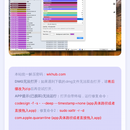
本站统一解压密码：
wkhub.com
DMG无法打开：
如果遇到下载的dmg文件无法双击打开，请
将后
缀改为zip
后再尝试打开。
APP提示(已损坏)无法运行：
打开自带终端，运行修复命令：
codesign -f -s - --deep --timestamp=none {app具体路径或者
直接拖入app}
；修复命令2：
sudo xattr -r -d
com.apple.quarantine {app具体路径或者直接拖入app}