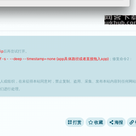
ip
后再尝试打开。
 -f -s - --deep --timestamp=none {app具体路径或者直接拖入app}
；修复命令2：
个人或组织，在未征得本站同意时，禁止复制、盗用、采集、发布本站内容到任何网站
我们进行处理。
打赏
收藏
海报