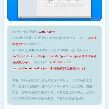
本站统一解压密码：
wkhub.com
DMG无法打开：
如果遇到下载的dmg文件无法双击打开，请
将后
缀改为zip
后再尝试打开。
APP提示(已损坏)无法运行：
打开自带终端，运行修复命令：
codesign -f -s - --deep --timestamp=none {app具体路径或者
直接拖入app}
；修复命令2：
sudo xattr -r -d
com.apple.quarantine {app具体路径或者直接拖入app}
声明：
本站所有文章，如无特殊说明或标注，均为本站原创发
布。任何个人或组织，在未征得本站同意时，禁止复制、盗用、
采集、发布本站内容到任何网站、书籍等各类媒体平台。如若本
站内容侵犯了原著者的合法权益，可联系我们进行处理。