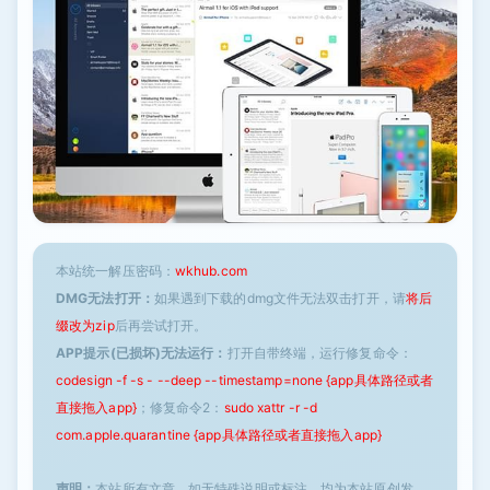
本站统一解压密码：
wkhub.com
DMG无法打开：
如果遇到下载的dmg文件无法双击打开，请
将后
缀改为zip
后再尝试打开。
APP提示(已损坏)无法运行：
打开自带终端，运行修复命令：
codesign -f -s - --deep --timestamp=none {app具体路径或者
直接拖入app}
；修复命令2：
sudo xattr -r -d
com.apple.quarantine {app具体路径或者直接拖入app}
声明：
本站所有文章，如无特殊说明或标注，均为本站原创发