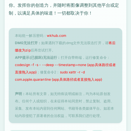
你。发挥你的创造力，并随时将图像调整到其他平台或定
制，以满足具体的味道！一切都取决于你！
本站统一解压密码：
wkhub.com
DMG无法打开：
如果遇到下载的dmg文件无法双击打开，请
将后
缀改为zip
后再尝试打开。
APP提示(已损坏)无法运行：
打开自带终端，运行修复命令：
codesign -f -s - --deep --timestamp=none {app具体路径或者
直接拖入app}
；修复命令2：
sudo xattr -r -d
com.apple.quarantine {app具体路径或者直接拖入app}
声明：
本站所有文章，如无特殊说明或标注，均为本站原创发
布。任何个人或组织，在未征得本站同意时，禁止复制、盗用、
采集、发布本站内容到任何网站、书籍等各类媒体平台。如若本
站内容侵犯了原著者的合法权益，可联系我们进行处理。