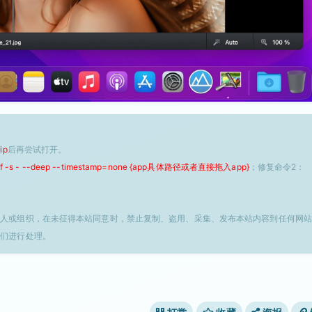
ip
后再尝试打开。
 -f -s - --deep --timestamp=none {app具体路径或者直接拖入app}
；修复命令2：
个人或组织，在未征得本站同意时，禁止复制、盗用、采集、发布本站内容到任何网站
我们进行处理。