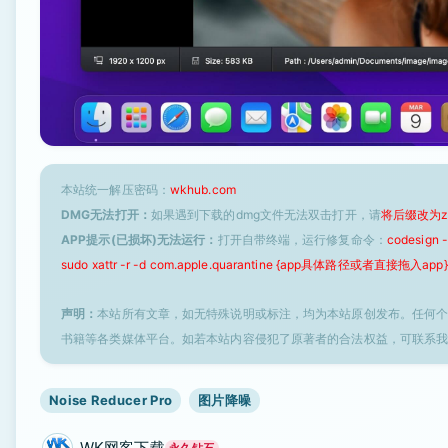
本站统一解压密码：
wkhub.com
DMG无法打开：
如果遇到下载的dmg文件无法双击打开，请
将后缀改为z
APP提示(已损坏)无法运行：
打开自带终端，运行修复命令：
codesign
sudo xattr -r -d com.apple.quarantine {app具体路径或者直接拖入app}
声明：
本站所有文章，如无特殊说明或标注，均为本站原创发布。任何
书籍等各类媒体平台。如若本站内容侵犯了原著者的合法权益，可联系
Noise Reducer Pro
图片降噪
WK网客下载
永久钻石