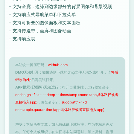
– 支持全宽，边缘到边缘部分的背景图像和背景视频
– 支持响应式导航菜单和下拉菜单
– 支持可折叠的图像面板和文本面板
– 支持传送带，画廊和图像动画
– 支持响应表
本站统一解压密码：
wkhub.com
DMG无法打开：
如果遇到下载的dmg文件无法双击打开，请
将后
缀改为zip
后再尝试打开。
APP提示(已损坏)无法运行：
打开自带终端，运行修复命令：
codesign -f -s - --deep --timestamp=none {app具体路径或者
直接拖入app}
；修复命令2：
sudo xattr -r -d
com.apple.quarantine {app具体路径或者直接拖入app}
声明：
本站所有文章，如无特殊说明或标注，均为本站原创发
布。任何个人或组织，在未征得本站同意时，禁止复制、盗用、