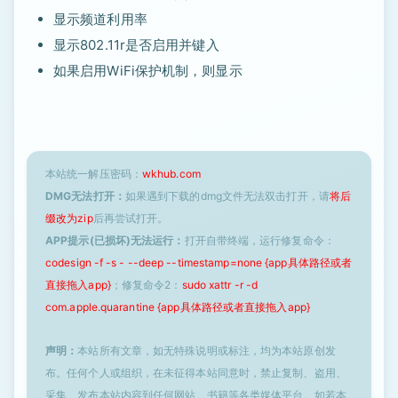
显示频道利用率
显示802.11r是否启用并键入
如果启用WiFi保护机制，则显示
本站统一解压密码：
wkhub.com
DMG无法打开：
如果遇到下载的dmg文件无法双击打开，请
将后
缀改为zip
后再尝试打开。
APP提示(已损坏)无法运行：
打开自带终端，运行修复命令：
codesign -f -s - --deep --timestamp=none {app具体路径或者
直接拖入app}
；修复命令2：
sudo xattr -r -d
com.apple.quarantine {app具体路径或者直接拖入app}
声明：
本站所有文章，如无特殊说明或标注，均为本站原创发
布。任何个人或组织，在未征得本站同意时，禁止复制、盗用、
采集、发布本站内容到任何网站、书籍等各类媒体平台。如若本