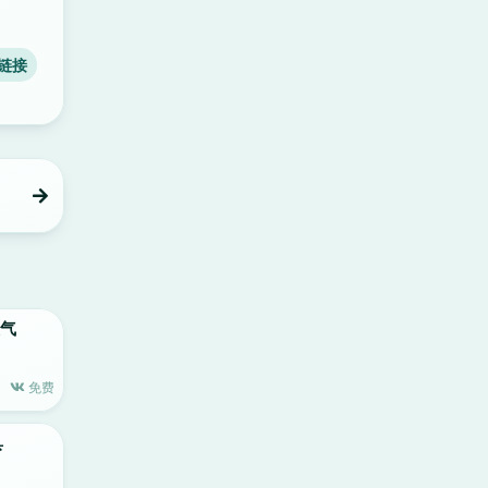
链接
天气
免费
具