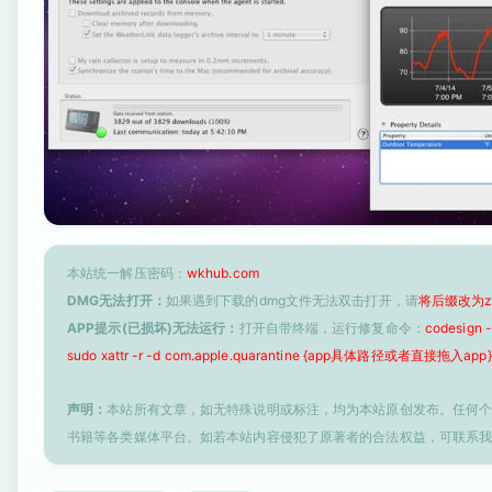
本站统一解压密码：
wkhub.com
DMG无法打开：
如果遇到下载的dmg文件无法双击打开，请
将后缀改为z
APP提示(已损坏)无法运行：
打开自带终端，运行修复命令：
codesign
sudo xattr -r -d com.apple.quarantine {app具体路径或者直接拖入app}
声明：
本站所有文章，如无特殊说明或标注，均为本站原创发布。任何
书籍等各类媒体平台。如若本站内容侵犯了原著者的合法权益，可联系