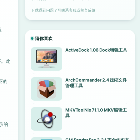
下载遇到问题？可联系客服或留言反馈
程
猜你喜欢
ActiveDock 1.06 Dock增强工具
弟等。此
ArchCommander 2.4 压缩文件
丽的
管理工具
MKVToolNix 71.1.0 MKV编辑工
具
录的
GM Reader Pro 2.2.1 齐全的图书