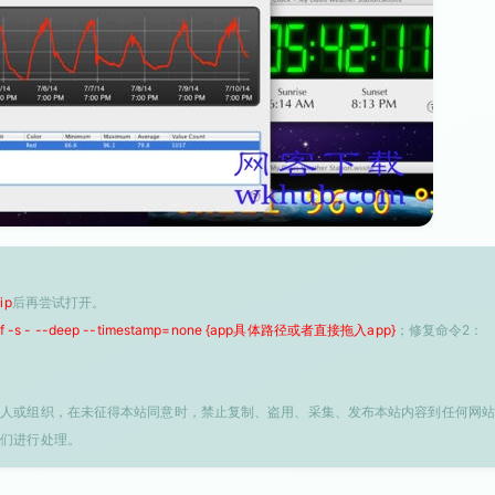
ip
后再尝试打开。
 -f -s - --deep --timestamp=none {app具体路径或者直接拖入app}
；修复命令2：
个人或组织，在未征得本站同意时，禁止复制、盗用、采集、发布本站内容到任何网站
我们进行处理。