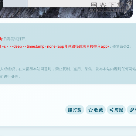
ip
后再尝试打开。
 -f -s - --deep --timestamp=none {app具体路径或者直接拖入app}
；修复命令2：
个人或组织，在未征得本站同意时，禁止复制、盗用、采集、发布本站内容到任何网站
我们进行处理。
打赏
收藏
海报