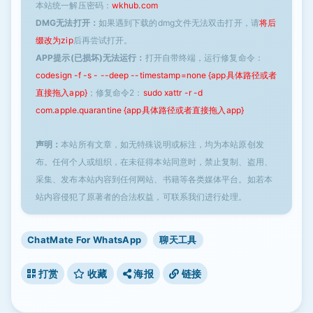
本站统一解压密码：
wkhub.com
DMG无法打开：
如果遇到下载的dmg文件无法双击打开，请
将后
缀改为zip
后再尝试打开。
APP提示(已损坏)无法运行：
打开自带终端，运行修复命令：
codesign -f -s - --deep --timestamp=none {app具体路径或者
直接拖入app}
；修复命令2：
sudo xattr -r -d
com.apple.quarantine {app具体路径或者直接拖入app}
声明：
本站所有文章，如无特殊说明或标注，均为本站原创发
布。任何个人或组织，在未征得本站同意时，禁止复制、盗用、
采集、发布本站内容到任何网站、书籍等各类媒体平台。如若本
站内容侵犯了原著者的合法权益，可联系我们进行处理。
ChatMate For WhatsApp
聊天工具
打赏
收藏
海报
链接