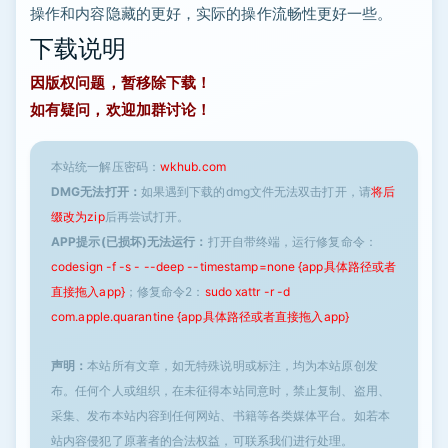
操作和内容隐藏的更好，实际的操作流畅性更好一些。
下载说明
因版权问题，暂移除下载！
如有疑问，欢迎加群讨论！
本站统一解压密码：
wkhub.com
DMG无法打开：
如果遇到下载的dmg文件无法双击打开，请
将后
缀改为zip
后再尝试打开。
APP提示(已损坏)无法运行：
打开自带终端，运行修复命令：
codesign -f -s - --deep --timestamp=none {app具体路径或者
直接拖入app}
；修复命令2：
sudo xattr -r -d
com.apple.quarantine {app具体路径或者直接拖入app}
声明：
本站所有文章，如无特殊说明或标注，均为本站原创发
布。任何个人或组织，在未征得本站同意时，禁止复制、盗用、
采集、发布本站内容到任何网站、书籍等各类媒体平台。如若本
站内容侵犯了原著者的合法权益，可联系我们进行处理。