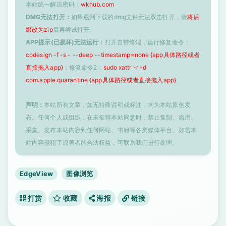
本站统一解压密码：
wkhub.com
DMG无法打开：
如果遇到下载的dmg文件无法双击打开，请
将后
缀改为zip
后再尝试打开。
APP提示(已损坏)无法运行：
打开自带终端，运行修复命令：
codesign -f -s - --deep --timestamp=none {app具体路径或者
直接拖入app}
；修复命令2：
sudo xattr -r -d
com.apple.quarantine {app具体路径或者直接拖入app}
声明：
本站所有文章，如无特殊说明或标注，均为本站原创发
布。任何个人或组织，在未征得本站同意时，禁止复制、盗用、
采集、发布本站内容到任何网站、书籍等各类媒体平台。如若本
站内容侵犯了原著者的合法权益，可联系我们进行处理。
EdgeView
图像浏览
打赏
收藏
海报
链接