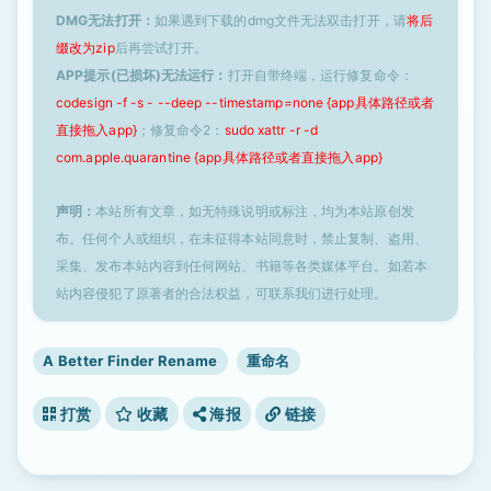
DMG无法打开：
如果遇到下载的dmg文件无法双击打开，请
将后
缀改为zip
后再尝试打开。
APP提示(已损坏)无法运行：
打开自带终端，运行修复命令：
codesign -f -s - --deep --timestamp=none {app具体路径或者
直接拖入app}
；修复命令2：
sudo xattr -r -d
com.apple.quarantine {app具体路径或者直接拖入app}
声明：
本站所有文章，如无特殊说明或标注，均为本站原创发
布。任何个人或组织，在未征得本站同意时，禁止复制、盗用、
采集、发布本站内容到任何网站、书籍等各类媒体平台。如若本
站内容侵犯了原著者的合法权益，可联系我们进行处理。
A Better Finder Rename
重命名
打赏
收藏
海报
链接