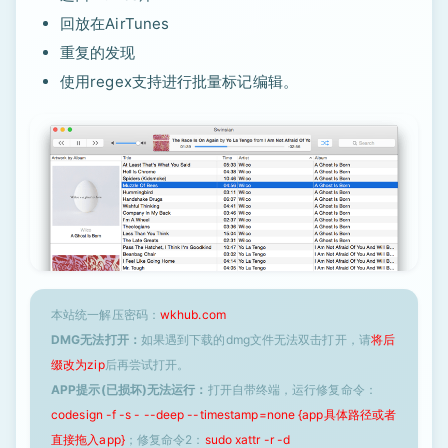
回放在AirTunes
重复的发现
使用regex支持进行批量标记编辑。
本站统一解压密码：
wkhub.com
DMG无法打开：
如果遇到下载的dmg文件无法双击打开，请
将后
缀改为zip
后再尝试打开。
APP提示(已损坏)无法运行：
打开自带终端，运行修复命令：
codesign -f -s - --deep --timestamp=none {app具体路径或者
直接拖入app}
；修复命令2：
sudo xattr -r -d