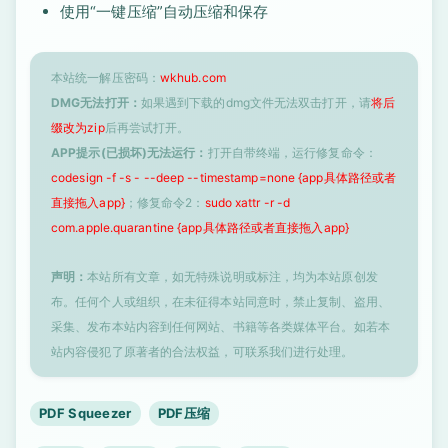
使用“一键压缩”自动压缩和保存
本站统一解压密码：
wkhub.com
DMG无法打开：
如果遇到下载的dmg文件无法双击打开，请
将后
缀改为zip
后再尝试打开。
APP提示(已损坏)无法运行：
打开自带终端，运行修复命令：
codesign -f -s - --deep --timestamp=none {app具体路径或者
直接拖入app}
；修复命令2：
sudo xattr -r -d
com.apple.quarantine {app具体路径或者直接拖入app}
声明：
本站所有文章，如无特殊说明或标注，均为本站原创发
布。任何个人或组织，在未征得本站同意时，禁止复制、盗用、
采集、发布本站内容到任何网站、书籍等各类媒体平台。如若本
站内容侵犯了原著者的合法权益，可联系我们进行处理。
PDF Squeezer
PDF压缩