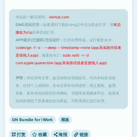
本站统一解压密码：
wkhub.com
DMG无法打开：
如果遇到下载的dmg文件无法双击打开，请
将后
缀改为zip
后再尝试打开。
APP提示(已损坏)无法运行：
打开自带终端，运行修复命令：
codesign -f -s - --deep --timestamp=none {app具体路径或者
直接拖入app}
；修复命令2：
sudo xattr -r -d
com.apple.quarantine {app具体路径或者直接拖入app}
声明：
本站所有文章，如无特殊说明或标注，均为本站原创发
布。任何个人或组织，在未征得本站同意时，禁止复制、盗用、
采集、发布本站内容到任何网站、书籍等各类媒体平台。如若本
站内容侵犯了原著者的合法权益，可联系我们进行处理。
GN Bundle for iWork
模板
打赏
收藏
海报
链接