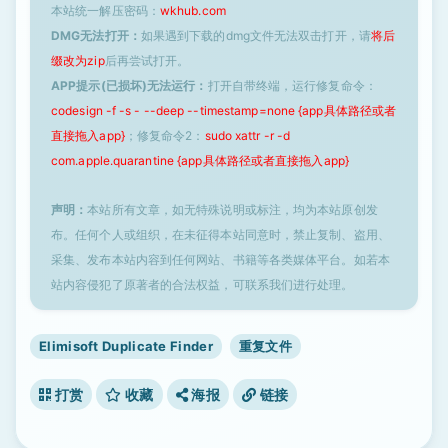
本站统一解压密码：
wkhub.com
DMG无法打开：
如果遇到下载的dmg文件无法双击打开，请
将后
缀改为zip
后再尝试打开。
APP提示(已损坏)无法运行：
打开自带终端，运行修复命令：
codesign -f -s - --deep --timestamp=none {app具体路径或者
直接拖入app}
；修复命令2：
sudo xattr -r -d
com.apple.quarantine {app具体路径或者直接拖入app}
声明：
本站所有文章，如无特殊说明或标注，均为本站原创发
布。任何个人或组织，在未征得本站同意时，禁止复制、盗用、
采集、发布本站内容到任何网站、书籍等各类媒体平台。如若本
站内容侵犯了原著者的合法权益，可联系我们进行处理。
Elimisoft Duplicate Finder
重复文件
打赏
收藏
海报
链接