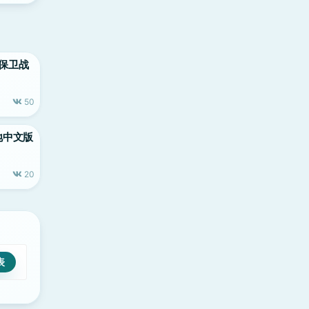
王国保卫战
50
败涂地中文版
20