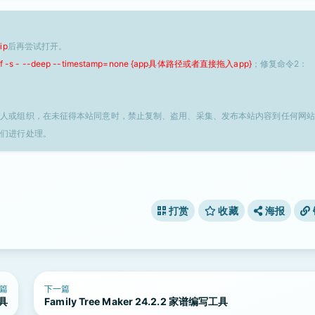
ip
后再尝试打开。
 -f -s - --deep --timestamp=none {app具体路径或者直接拖入app}
；修复命令2：
个人或组织，在未征得本站同意时，禁止复制、盗用、采集、发布本站内容到任何网站
我们进行处理。
打赏
收藏
海报
篇
下一篇
工具
Family Tree Maker 24.2.2 家谱编写工具