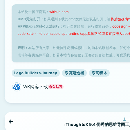
本站统一解压密码：
wkhub.com
DMG无法打开：
如果遇到下载的dmg文件无法双击打开，请
将后缀改为z
APP提示(已损坏)无法运行：
打开自带终端，运行修复命令：
codesign
sudo xattr -r -d com.apple.quarantine {app具体路径或者直接拖入app}
声明：
本站所有文章，如无特殊说明或标注，均为本站原创发布。任何
书籍等各类媒体平台。如若本站内容侵犯了原著者的合法权益，可联系
Lego Builders Journey
乐高建造者
乐高积木
WK网客下载
永久钻石
上一
iThoughtsX 9.4 优秀的思维导图