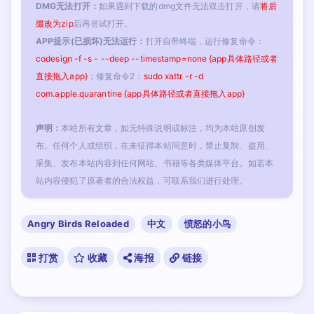
DMG无法打开：
如果遇到下载的dmg文件无法双击打开，请
将后
缀改为zip
后再尝试打开。
APP提示(已损坏)无法运行：
打开自带终端，运行修复命令：
codesign -f -s - --deep --timestamp=none {app具体路径或者
直接拖入app}
；修复命令2：
sudo xattr -r -d
com.apple.quarantine {app具体路径或者直接拖入app}
声明：
本站所有文章，如无特殊说明或标注，均为本站原创发
布。任何个人或组织，在未征得本站同意时，禁止复制、盗用、
采集、发布本站内容到任何网站、书籍等各类媒体平台。如若本
站内容侵犯了原著者的合法权益，可联系我们进行处理。
Angry Birds Reloaded
中文
愤怒的小鸟
打赏
收藏
海报
链接