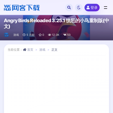
登录
全部
Angry Birds Reloaded 3.25.1 愤怒的小鸟重制版(中
文)
游戏
5 月前
0
12.0K
50
当前位置：
首页
游戏
正文