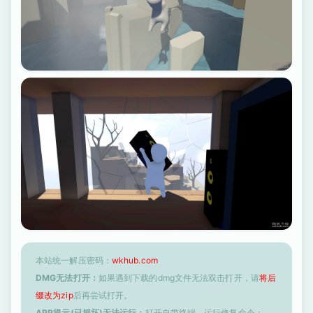
本站统一解压密码：
wkhub.com
DMG无法打开：
如果遇到下载的dmg文件无法双击打开，请
将后
缀改为zip
后再尝试打开。
APP提示(已损坏)无法运行：
打开自带终端，运行修复命令：