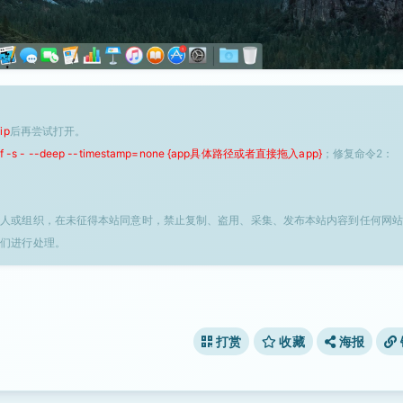
ip
后再尝试打开。
 -f -s - --deep --timestamp=none {app具体路径或者直接拖入app}
；修复命令2：
个人或组织，在未征得本站同意时，禁止复制、盗用、采集、发布本站内容到任何网站
我们进行处理。
打赏
收藏
海报