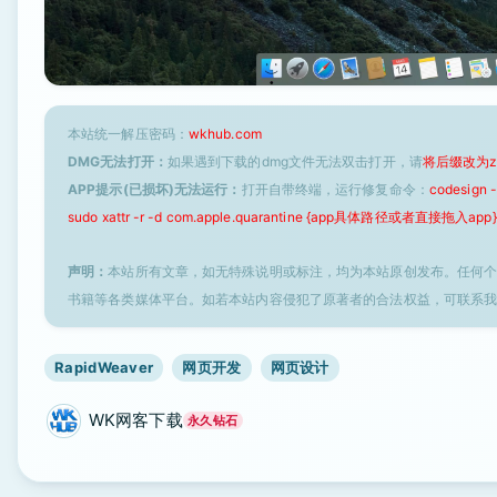
本站统一解压密码：
wkhub.com
DMG无法打开：
如果遇到下载的dmg文件无法双击打开，请
将后缀改为z
APP提示(已损坏)无法运行：
打开自带终端，运行修复命令：
codesign
sudo xattr -r -d com.apple.quarantine {app具体路径或者直接拖入app}
声明：
本站所有文章，如无特殊说明或标注，均为本站原创发布。任何
书籍等各类媒体平台。如若本站内容侵犯了原著者的合法权益，可联系
RapidWeaver
网页开发
网页设计
WK网客下载
永久钻石