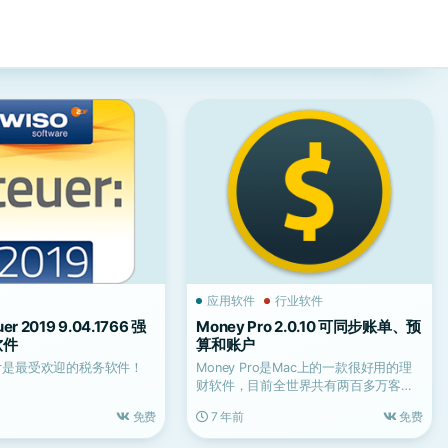
应用软件
行业软件
er 2019 9.04.1766 强
Money Pro 2.0.10 可同步账单、预
软件
算和账户
euer是最受欢迎的税务软件！
Money Pro是Mac上的一款很好用的理
财软件，目前全世界共有两百多万客户
使用它来管理个...
免费
7 年前
免费