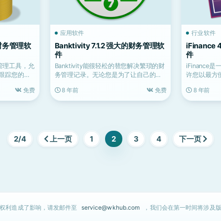
应用软件
行业软件
大的财务管理软
Banktivity 7.1.2 强大的财务管理软
iFinanc
件
件
务管理工具，允
Banktivity能很轻松的替您解决繁琐的财
iFinan
跟踪您的收
务管理记录。无论您是为了让自己的财
许您以最方
务状况良好而...
入和支出。通
免费
8 年前
免费
8 年前
2/4
上一页
1
2
3
4
下一页
的权利造成了影响，请发邮件至
service@wkhub.com
，我们会在第一时间将涉及版