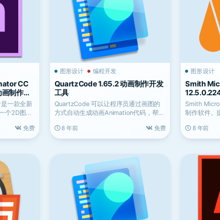
图形设计
编程开发
图形设计
mator CC
QuartzCode 1.65.2 动画制作开发
Smith Mic
角色动画制作软
工具
12.5.0
作软件
ator是一款全新
QuartzCode 可以让程序员通过画图的
Smith Mi
2D图...
方式自动生成动画Animation代码，帮助
制作软件。
用户...
具系...
免费
8 年前
免费
8 年前