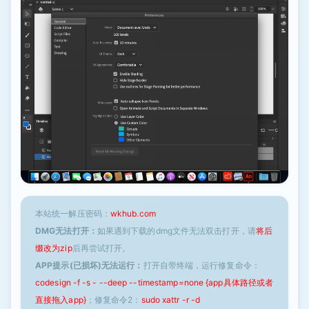
本站统一解压密码：
wkhub.com
DMG无法打开：
如果遇到下载的dmg文件无法双击打开，请
将后
缀改为zip
后再尝试打开。
APP提示(已损坏)无法运行：
打开自带终端，运行修复命令：
codesign -f -s - --deep --timestamp=none {app具体路径或者
直接拖入app}
；修复命令2：
sudo xattr -r -d