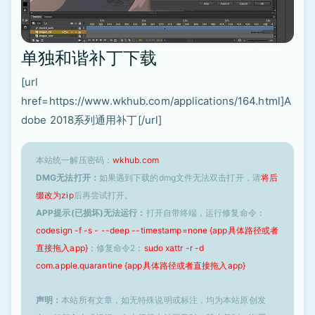
单独和谐补丁下载
[url
href=https://www.wkhub.com/applications/164.html]A
dobe 2018系列通用补丁[/url]
本站统一解压密码：
wkhub.com
DMG无法打开：
如果遇到下载的dmg文件无法双击打开，请
将后
缀改为zip
后再尝试打开。
APP提示(已损坏)无法运行：
打开自带终端，运行修复命令：
codesign -f -s - --deep --timestamp=none {app具体路径或者
直接拖入app}
；修复命令2：
sudo xattr -r -d
com.apple.quarantine {app具体路径或者直接拖入app}
声明：
本站所有文章，如无特殊说明或标注，均为本站原创发