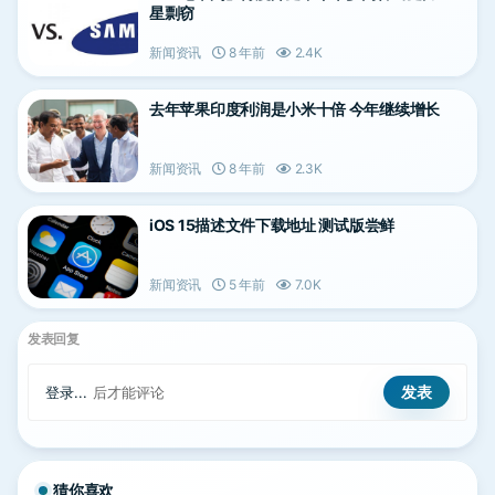
星剽窃
新闻资讯
8 年前
2.4K
去年苹果印度利润是小米十倍 今年继续增长
新闻资讯
8 年前
2.3K
iOS 15描述文件下载地址 测试版尝鲜
新闻资讯
5 年前
7.0K
发表回复
登录...
后才能评论
猜你喜欢