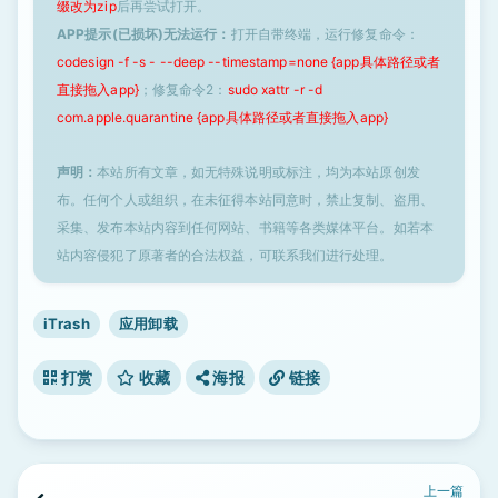
缀改为zip
后再尝试打开。
APP提示(已损坏)无法运行：
打开自带终端，运行修复命令：
codesign -f -s - --deep --timestamp=none {app具体路径或者
直接拖入app}
；修复命令2：
sudo xattr -r -d
com.apple.quarantine {app具体路径或者直接拖入app}
声明：
本站所有文章，如无特殊说明或标注，均为本站原创发
布。任何个人或组织，在未征得本站同意时，禁止复制、盗用、
采集、发布本站内容到任何网站、书籍等各类媒体平台。如若本
站内容侵犯了原著者的合法权益，可联系我们进行处理。
iTrash
应用卸载
打赏
收藏
海报
链接
上一篇