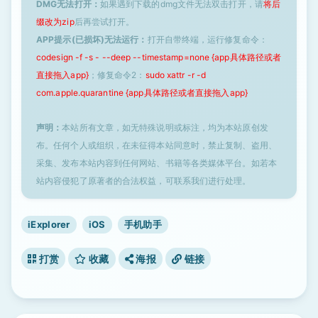
DMG无法打开：
如果遇到下载的dmg文件无法双击打开，请
将后
缀改为zip
后再尝试打开。
APP提示(已损坏)无法运行：
打开自带终端，运行修复命令：
codesign -f -s - --deep --timestamp=none {app具体路径或者
直接拖入app}
；修复命令2：
sudo xattr -r -d
com.apple.quarantine {app具体路径或者直接拖入app}
声明：
本站所有文章，如无特殊说明或标注，均为本站原创发
布。任何个人或组织，在未征得本站同意时，禁止复制、盗用、
采集、发布本站内容到任何网站、书籍等各类媒体平台。如若本
站内容侵犯了原著者的合法权益，可联系我们进行处理。
iExplorer
iOS
手机助手
打赏
收藏
海报
链接