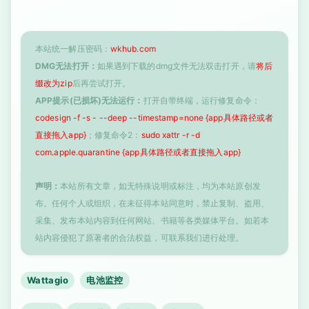
本站统一解压密码：
wkhub.com
DMG无法打开：
如果遇到下载的dmg文件无法双击打开，请
将后
缀改为zip
后再尝试打开。
APP提示(已损坏)无法运行：
打开自带终端，运行修复命令：
codesign -f -s - --deep --timestamp=none {app具体路径或者
直接拖入app}
；修复命令2：
sudo xattr -r -d
com.apple.quarantine {app具体路径或者直接拖入app}
声明：
本站所有文章，如无特殊说明或标注，均为本站原创发
布。任何个人或组织，在未征得本站同意时，禁止复制、盗用、
采集、发布本站内容到任何网站、书籍等各类媒体平台。如若本
站内容侵犯了原著者的合法权益，可联系我们进行处理。
Wattagio
电池监控