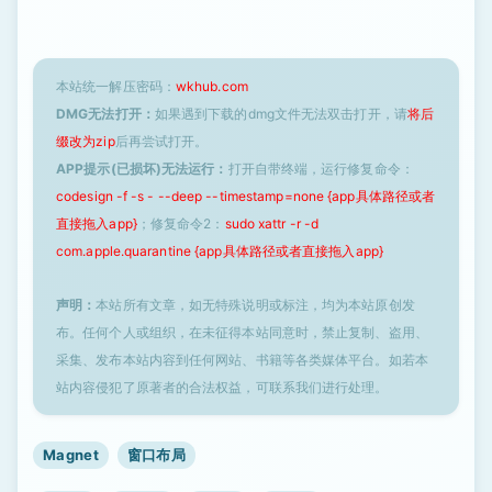
本站统一解压密码：
wkhub.com
DMG无法打开：
如果遇到下载的dmg文件无法双击打开，请
将后
缀改为zip
后再尝试打开。
APP提示(已损坏)无法运行：
打开自带终端，运行修复命令：
codesign -f -s - --deep --timestamp=none {app具体路径或者
直接拖入app}
；修复命令2：
sudo xattr -r -d
com.apple.quarantine {app具体路径或者直接拖入app}
声明：
本站所有文章，如无特殊说明或标注，均为本站原创发
布。任何个人或组织，在未征得本站同意时，禁止复制、盗用、
采集、发布本站内容到任何网站、书籍等各类媒体平台。如若本
站内容侵犯了原著者的合法权益，可联系我们进行处理。
Magnet
窗口布局