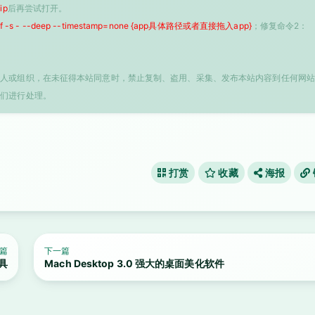
ip
后再尝试打开。
 -f -s - --deep --timestamp=none {app具体路径或者直接拖入app}
；修复命令2：
个人或组织，在未征得本站同意时，禁止复制、盗用、采集、发布本站内容到任何网站
我们进行处理。
打赏
收藏
海报
篇
下一篇
工具
Mach Desktop 3.0 强大的桌面美化软件