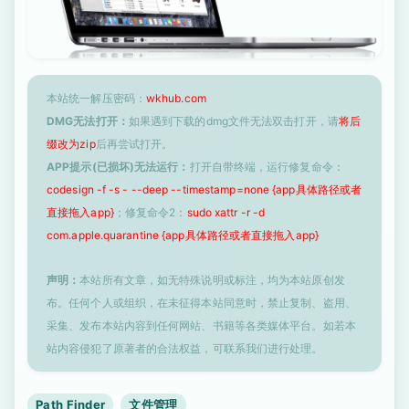
本站统一解压密码：
wkhub.com
DMG无法打开：
如果遇到下载的dmg文件无法双击打开，请
将后
缀改为zip
后再尝试打开。
APP提示(已损坏)无法运行：
打开自带终端，运行修复命令：
codesign -f -s - --deep --timestamp=none {app具体路径或者
直接拖入app}
；修复命令2：
sudo xattr -r -d
com.apple.quarantine {app具体路径或者直接拖入app}
声明：
本站所有文章，如无特殊说明或标注，均为本站原创发
布。任何个人或组织，在未征得本站同意时，禁止复制、盗用、
采集、发布本站内容到任何网站、书籍等各类媒体平台。如若本
站内容侵犯了原著者的合法权益，可联系我们进行处理。
Path Finder
文件管理