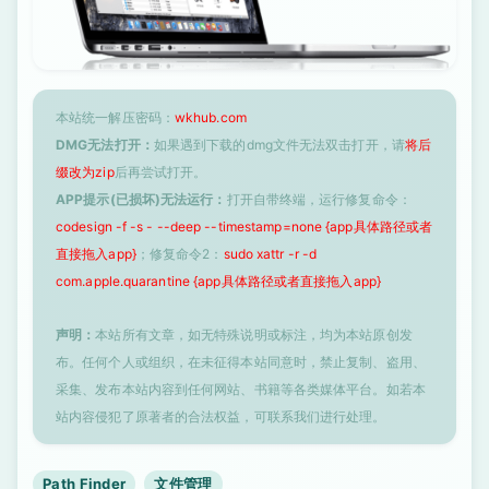
本站统一解压密码：
wkhub.com
DMG无法打开：
如果遇到下载的dmg文件无法双击打开，请
将后
缀改为zip
后再尝试打开。
APP提示(已损坏)无法运行：
打开自带终端，运行修复命令：
codesign -f -s - --deep --timestamp=none {app具体路径或者
直接拖入app}
；修复命令2：
sudo xattr -r -d
com.apple.quarantine {app具体路径或者直接拖入app}
声明：
本站所有文章，如无特殊说明或标注，均为本站原创发
布。任何个人或组织，在未征得本站同意时，禁止复制、盗用、
采集、发布本站内容到任何网站、书籍等各类媒体平台。如若本
站内容侵犯了原著者的合法权益，可联系我们进行处理。
Path Finder
文件管理