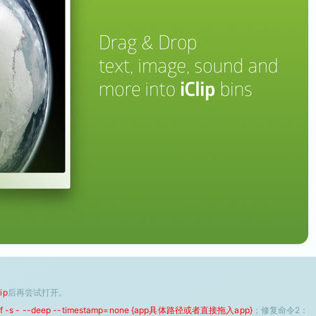
ip
后再尝试打开。
 -f -s - --deep --timestamp=none {app具体路径或者直接拖入app}
；修复命令2：