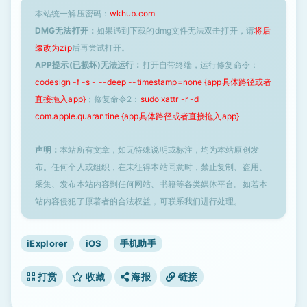
本站统一解压密码：
wkhub.com
DMG无法打开：
如果遇到下载的dmg文件无法双击打开，请
将后
缀改为zip
后再尝试打开。
APP提示(已损坏)无法运行：
打开自带终端，运行修复命令：
codesign -f -s - --deep --timestamp=none {app具体路径或者
直接拖入app}
；修复命令2：
sudo xattr -r -d
com.apple.quarantine {app具体路径或者直接拖入app}
声明：
本站所有文章，如无特殊说明或标注，均为本站原创发
布。任何个人或组织，在未征得本站同意时，禁止复制、盗用、
采集、发布本站内容到任何网站、书籍等各类媒体平台。如若本
站内容侵犯了原著者的合法权益，可联系我们进行处理。
iExplorer
iOS
手机助手
打赏
收藏
海报
链接