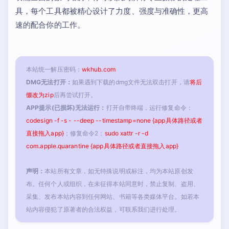
具，每个工具都被精心设计了力度、强度与准确性，更高
速的配合你的工作。
本站统一解压密码：
wkhub.com
DMG无法打开：
如果遇到下载的dmg文件无法双击打开，请
将后
缀改为zip
后再尝试打开。
APP提示(已损坏)无法运行：
打开自带终端，运行修复命令：
codesign -f -s - --deep --timestamp=none {app具体路径或者
直接拖入app}
；修复命令2：
sudo xattr -r -d
com.apple.quarantine {app具体路径或者直接拖入app}
声明：
本站所有文章，如无特殊说明或标注，均为本站原创发
布。任何个人或组织，在未征得本站同意时，禁止复制、盗用、
采集、发布本站内容到任何网站、书籍等各类媒体平台。如若本
站内容侵犯了原著者的合法权益，可联系我们进行处理。