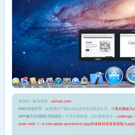
本站统一解压密码：
wkhub.com
DMG无法打开：
如果遇到下载的dmg文件无法双击打开，请
将后缀改为z
APP提示(已损坏)无法运行：
打开自带终端，运行修复命令：
codesign
sudo xattr -r -d com.apple.quarantine {app具体路径或者直接拖入app}