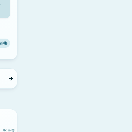
、
链接
免费