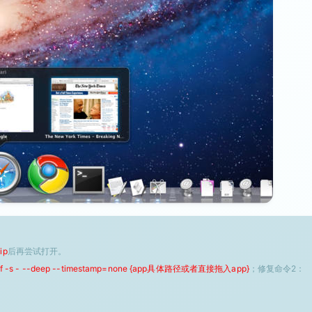
ip
后再尝试打开。
 -f -s - --deep --timestamp=none {app具体路径或者直接拖入app}
；修复命令2：