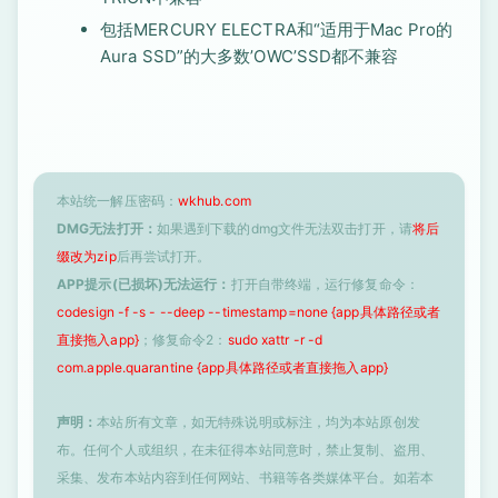
包括MERCURY ELECTRA和“适用于Mac Pro的
Aura SSD”的大多数’OWC’SSD都不兼容
本站统一解压密码：
wkhub.com
DMG无法打开：
如果遇到下载的dmg文件无法双击打开，请
将后
缀改为zip
后再尝试打开。
APP提示(已损坏)无法运行：
打开自带终端，运行修复命令：
codesign -f -s - --deep --timestamp=none {app具体路径或者
直接拖入app}
；修复命令2：
sudo xattr -r -d
com.apple.quarantine {app具体路径或者直接拖入app}
声明：
本站所有文章，如无特殊说明或标注，均为本站原创发
布。任何个人或组织，在未征得本站同意时，禁止复制、盗用、
采集、发布本站内容到任何网站、书籍等各类媒体平台。如若本