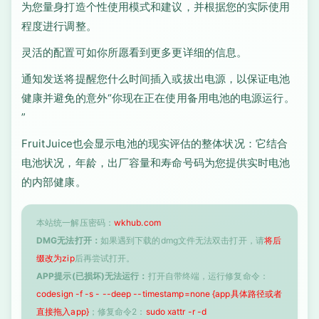
为您量身打造个性使用模式和建议，并根据您的实际使用
程度进行调整。
灵活的配置可如你所愿看到更多更详细的信息。
通知发送将提醒您什么时间插入或拔出电源，以保证电池
健康并避免的意外“你现在正在使用备用电池的电源运行。
”
FruitJuice也会显示电池的现实评估的整体状况：它结合
电池状况，年龄，出厂容量和寿命号码为您提供实时电池
的内部健康。
本站统一解压密码：
wkhub.com
DMG无法打开：
如果遇到下载的dmg文件无法双击打开，请
将后
缀改为zip
后再尝试打开。
APP提示(已损坏)无法运行：
打开自带终端，运行修复命令：
codesign -f -s - --deep --timestamp=none {app具体路径或者
直接拖入app}
；修复命令2：
sudo xattr -r -d