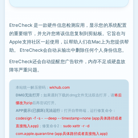
EtreCheck 是一款硬件信息检测应用，显示您的系统配置
的重要细节，并允许您将该信息复制到剪贴板。它旨在与
Apple支持社区一起使用，以帮助人们在Mac上为您提供帮
助。 EtreCheck会自动从输出中删除任何个人身份信息。
EtreCheck还会自动提醒您广告软件，内存不足或硬盘故
障等严重问题。
本站统一解压密码：
wkhub.com
DMG无法打开：
如果遇到下载的dmg文件无法双击打开，请
将后
缀改为zip
后再尝试打开。
APP提示(已损坏)无法运行：
打开自带终端，运行修复命令：
codesign -f -s - --deep --timestamp=none {app具体路径或者
直接拖入app}
；修复命令2：
sudo xattr -r -d
com.apple.quarantine {app具体路径或者直接拖入app}