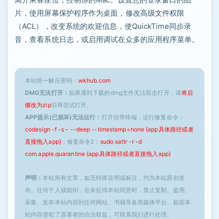
片，使用屏幕保护程序作为桌面，修改高级文件权限
（ACL），改变系统的欢迎信息，使QuickTime同步录
音，查看系统日志，或启用调试在众多的应用程序菜单。
本站统一解压密码：
wkhub.com
DMG无法打开：
如果遇到下载的dmg文件无法双击打开，请
将后
缀改为zip
后再尝试打开。
APP提示(已损坏)无法运行：
打开自带终端，运行修复命令：
codesign -f -s - --deep --timestamp=none {app具体路径或者
直接拖入app}
；修复命令2：
sudo xattr -r -d
com.apple.quarantine {app具体路径或者直接拖入app}
声明：
本站所有文章，如无特殊说明或标注，均为本站原创发
布。任何个人或组织，在未征得本站同意时，禁止复制、盗用、
采集、发布本站内容到任何网站、书籍等各类媒体平台。如若本
站内容侵犯了原著者的合法权益，可联系我们进行处理。