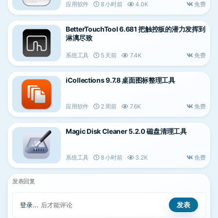
应用软件
8 小时前
4.0K
免费
BetterTouchTool 6.681 把触控板的潜力发挥到
淋漓尽致
系统工具
5 天前
7.4K
免费
iCollections 9.7.8 桌面图标整理工具
应用软件
2 周前
7.6K
免费
Magic Disk Cleaner 5.2.0 磁盘清理工具
系统工具
8 小时前
3.2K
免费
发表回复
登录...
后才能评论