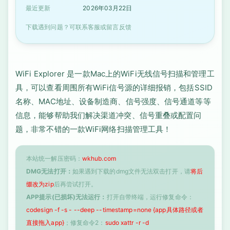
最近更新
2026年03月22日
下载遇到问题？可联系客服或留言反馈
WiFi Explorer 是一款Mac上的WiFi无线信号扫描和管理工
具，可以查看周围所有WiFi信号源的详细报销，包括SSID
名称、MAC地址、设备制造商、信号强度、信号通道等等
信息，能够帮助我们解决渠道冲突、信号重叠或配置问
题，非常不错的一款WiFi网络扫描管理工具！
本站统一解压密码：
wkhub.com
DMG无法打开：
如果遇到下载的dmg文件无法双击打开，请
将后
缀改为zip
后再尝试打开。
APP提示(已损坏)无法运行：
打开自带终端，运行修复命令：
codesign -f -s - --deep --timestamp=none {app具体路径或者
直接拖入app}
；修复命令2：
sudo xattr -r -d