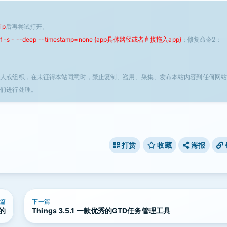
ip
后再尝试打开。
 -f -s - --deep --timestamp=none {app具体路径或者直接拖入app}
；修复命令2：
个人或组织，在未征得本站同意时，禁止复制、盗用、采集、发布本站内容到任何网站
我们进行处理。
打赏
收藏
海报
篇
下一篇
联的
Things 3.5.1 一款优秀的GTD任务管理工具