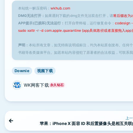
本站统一解压密码：
wkhub.com
DMG无法打开：
如果遇到下载的dmg文件无法双击打开，请
将后缀改为z
APP提示(已损坏)无法运行：
打开自带终端，运行修复命令：
codesign
sudo xattr -r -d com.apple.quarantine {app具体路径或者直接拖入app}
声明：
本站所有文章，如无特殊说明或标注，均为本站原创发布。任何
书籍等各类媒体平台。如若本站内容侵犯了原著者的合法权益，可联系
Downie
视频下载
WK网客下载
永久钻石
上一
苹果：iPhone X 面容 ID 和后置摄像头是相互关